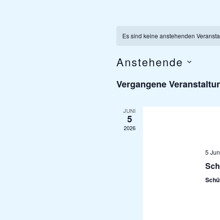
Es sind keine anstehenden Veransta
Anstehende
Datum
Vergangene Veranstaltu
wählen.
JUNI
5
2026
5 Jun
Sch
Schü